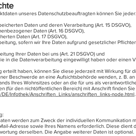
chte
tdaten unseres Datenschutzbeauftragten können Sie jederz
peicherten Daten und deren Verarbeitung (Art. 15 DSGVO),
onenbezogener Daten (Art. 16 DSGVO),
herten Daten (Art. 17 DSGVO),
itung, sofern wir Ihre Daten aufgrund gesetzlicher Pflichte
itung Ihrer Daten bei uns (Art. 21 DSGVO) und
ie in die Datenverarbeitung eingewilligt haben oder einen 
g erteilt haben, können Sie diese jederzeit mit Wirkung für d
einer Beschwerde an eine Aufsichtsbehörde wenden, z. B. an
ds Ihres Wohnsitzes oder an die für uns als verantwortlich
n (für den nichtöffentlichen Bereich) mit Anschrift finden Sie
/DE/Infothek/Anschriften_Links/anschriften_links-node.html
.
g:
ten werden zum Zweck der individuellen Kommunikation mit
-Mail-Adresse sowie Ihres Namens erforderlich. Diese dient
ortung derselben. Die Angabe weiterer Daten ist optional.