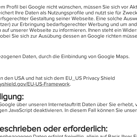
m Profil bei Google nicht wünschen, müssen Sie sich vor Akt
chert Ihre Daten als Nutzungsprofile und nutzt sie für Zwe
fsgerechter Gestaltung seiner Webseite. Eine solche Ausw
Nutzer) zur Erbringung bedarfsgerechter Werbung und um an
n auf unserer Webseite zu informieren. Ihnen steht ein Wide
wobei Sie sich zur Ausübung dessen an Google richten müsse
zogenen Daten, durch die Einbindung von Google Maps.
 in den USA und hat sich dem EU_US Privacy Shield
acyshield.gov/EU-US-Framework
.
ligung:
oogle über unseren Internetauftritt Daten über Sie erhebt, 
gen JavaScript deaktivieren. In diesem Fall können Sie unse
eschrieben oder erforderlich:
enbezogenen Daten erfolgt freiwillig, allein auf Basis Ihrer E