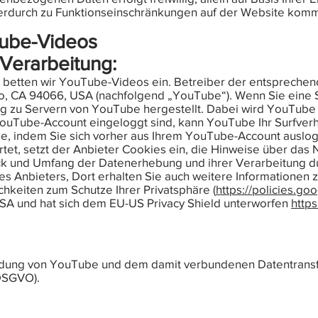
hierdurch zu Funktionseinschränkungen auf der Website kom
Tube-Videos
Verarbeitung:
 betten wir YouTube-Videos ein. Betreiber der entsprechend
no, CA 94066, USA (nachfolgend „YouTube“). Wenn Sie eine
g zu Servern von YouTube hergestellt. Dabei wird YouTube m
ouTube-Account eingeloggt sind, kann YouTube Ihr Surfverh
ie, indem Sie sich vorher aus Ihrem YouTube-Account auslo
tet, setzt der Anbieter Cookies ein, die Hinweise über das
k und Umfang der Datenerhebung und ihrer Verarbeitung du
 Anbieters, Dort erhalten Sie auch weitere Informationen 
hkeiten zum Schutze Ihrer Privatsphäre (
https://policies.go
 USA und hat sich dem EU-US Privacy Shield unterworfen
http
ndung von YouTube und dem damit verbundenen Datentransfe
a DSGVO).