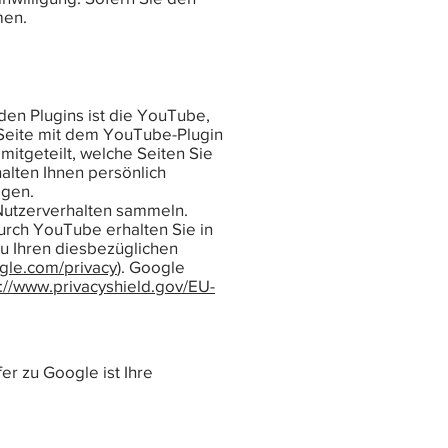
men.
en Plugins ist die YouTube,
 Seite mit dem YouTube-Plugin
itgeteilt, welche Seiten Sie
alten Ihnen persönlich
ggen.
 Nutzerverhalten sammeln.
rch YouTube erhalten Sie in
zu Ihren diesbezüglichen
ogle.com/privacy
). Google
s://www.privacyshield.gov/EU-
r zu Google ist Ihre